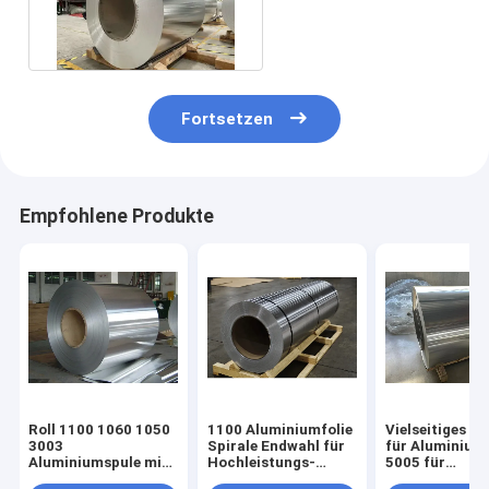
Gebäude und
Innenarchitektur
Fortsetzen
Empfohlene Produkte
Roll 1100 1060 1050
1100 Aluminiumfolie
Vielseitiges Ma
3003
Spirale Endwahl für
für Aluminium
Aluminiumspule mit
Hochleistungs-
5005 für
kaltgewalztem oder
Anwendungen
verschiedene