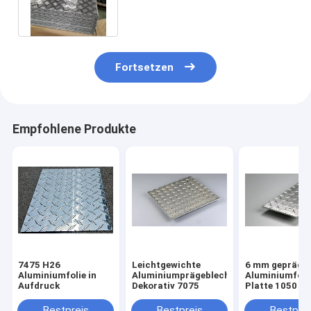
5085 5052 5754 6061 7075 T6
Fortsetzen
Empfohlene Produkte
7475 H26
Leichtgewichte
6 mm geprägt
Aluminiumfolie in
Aluminiumprägebleche
Aluminiumfolie
Aufdruck
Dekorativ 7075
Platte 1050 1
3003 5052 606
7075 T6 Legie
Bestpreis
Bestpreis
Bestprei