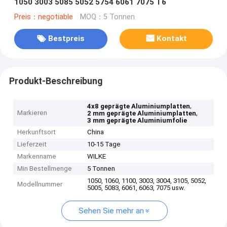
1050 3003 5085 5052 5754 6061 7075 T6
Preis：negotiable
MOQ：5 Tonnen
Bestpreis
Kontakt
Produkt-Beschreibung
,
4x8 geprägte Aluminiumplatten
Markieren
,
2 mm geprägte Aluminiumplatten
3 mm geprägte Aluminiumfolie
Herkunftsort
China
Lieferzeit
10-15 Tage
Markenname
WILKE
Min Bestellmenge
5 Tonnen
1050, 1060, 1100, 3003, 3004, 3105, 5052,
Modellnummer
5005, 5083, 6061, 6063, 7075 usw.
Sehen Sie mehr an