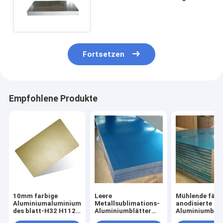
Boote Automobile
Fortsetzen
Empfohlene Produkte
10mm farbige
Leere
Mühlende färb
Aluminiumaluminiumfarbe
Metallsublimations-
anodisierte
des blatt-H32 H112
Aluminiumblätter
Aluminiumblät
umhüllt Blech
für Foto-Platten-
0.2-200mm