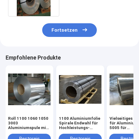
Aluminiumrollen3003
Aluminium
Fortsetzen
Empfohlene Produkte
Roll 1100 1060 1050
1100 Aluminiumfolie
Vielseitiges Ma
3003
Spirale Endwahl für
für Aluminium
Aluminiumspule mit
Hochleistungs-
5005 für
kaltgewalztem oder
Anwendungen
verschiedene
heißgewalztem
Anwendungen
Bestpreis
Bestpreis
Bestprei