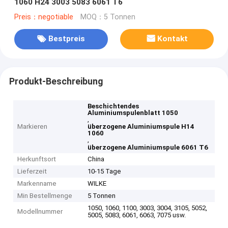
1060 H24 3003 5083 6061 T6
Preis：negotiable
MOQ：5 Tonnen
Bestpreis
Kontakt
Produkt-Beschreibung
Beschichtendes
Aluminiumspulenblatt 1050
,
Markieren
überzogene Aluminiumspule H14
1060
,
überzogene Aluminiumspule 6061 T6
Herkunftsort
China
Lieferzeit
10-15 Tage
Markenname
WILKE
Min Bestellmenge
5 Tonnen
1050, 1060, 1100, 3003, 3004, 3105, 5052,
Modellnummer
5005, 5083, 6061, 6063, 7075 usw.