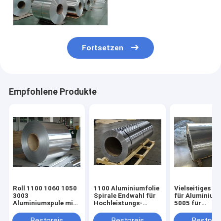
Spule 3003 5052 6061
T3-T8
Fortsetzen
Empfohlene Produkte
Roll 1100 1060 1050
1100 Aluminiumfolie
Vielseitiges Ma
3003
Spirale Endwahl für
für Aluminium
Aluminiumspule mit
Hochleistungs-
5005 für
kaltgewalztem oder
Anwendungen
verschiedene
heißgewalztem
Anwendungen
Bestpreis
Bestpreis
Bestprei