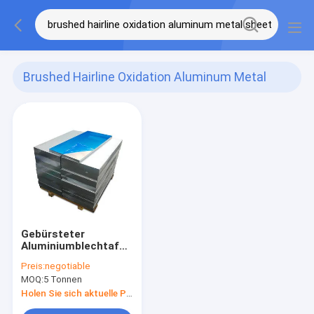
Brushed Hairline Oxidation Aluminum Metal
Sheet
(1)
Gebürsteter
Aluminiumblechtafel-
Spiegel der
Preis:
negotiable
Haarstrichoxidations-
MOQ:
5 Tonnen
5mm prägte 5754 O
H112
Holen Sie sich aktuelle Preis